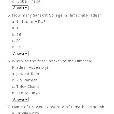
d. Jubbal Thapa
How many Sanskrit College in Himachal Pradesh
affiliated to HPU?
a. 13
b. 18
c. 20
d. 36
Who was the first Speaker of the Himachal
Pradesh Assembly?
a. Jaiwant Ram
b. Y S Parmar
c. Trilok Chand
d. Urmila SIngh
Name of Previous Governor of Himachal Pradesh
a. Urmila Singh