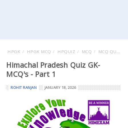
HPGK
HPGK MCQ
HPQUIZ
MCQ
MCQ QUESTION AND ANSWER
Himachal Pradesh Quiz GK-
MCQ's - Part 1
ROHIT RANJAN
JANUARY 18, 2026