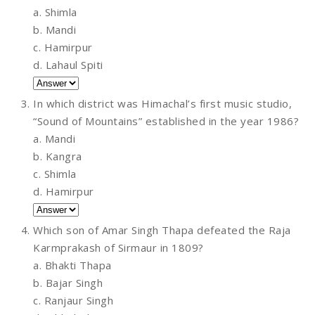
a. Shimla
b. Mandi
c. Hamirpur
d. Lahaul Spiti
In which district was Himachal’s first music studio,
“Sound of Mountains” established in the year 1986?
a. Mandi
b. Kangra
c. Shimla
d. Hamirpur
Which son of Amar Singh Thapa defeated the Raja
Karmprakash of Sirmaur in 1809?
a. Bhakti Thapa
b. Bajar Singh
c. Ranjaur Singh