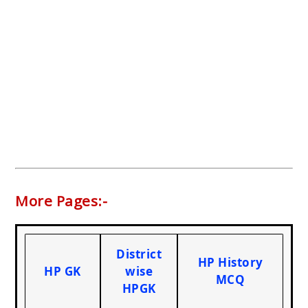
More Pages:-
District
HP History
HP GK
wise
MCQ
HPGK