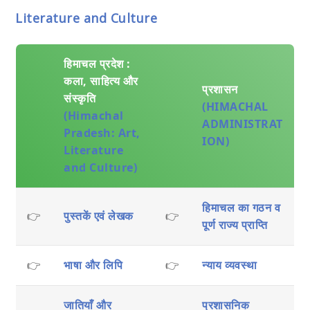
Literature and Culture
हिमाचल प्रदेश :
कला, साहित्य और
प्रशासन
संस्कृति
(HIMACHAL
(Himachal
ADMINISTRAT
Pradesh: Art,
ION)
Literature
and Culture)
हिमाचल का गठन व
👉
पुस्तकें एवं लेखक
👉
पूर्ण राज्य प्राप्ति
👉
भाषा और लिपि
👉
न्याय व्यवस्था
जातियाँ और
प्रशासनिक