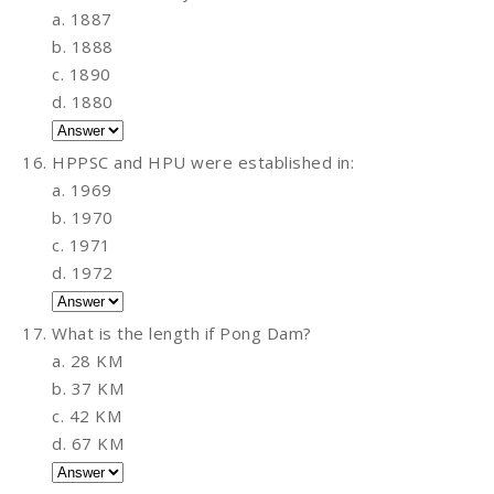
a. 1887
b. 1888
c. 1890
d. 1880
HPPSC and HPU were established in:
a. 1969
b. 1970
c. 1971
d. 1972
What is the length if Pong Dam?
a. 28 KM
b. 37 KM
c. 42 KM
d. 67 KM