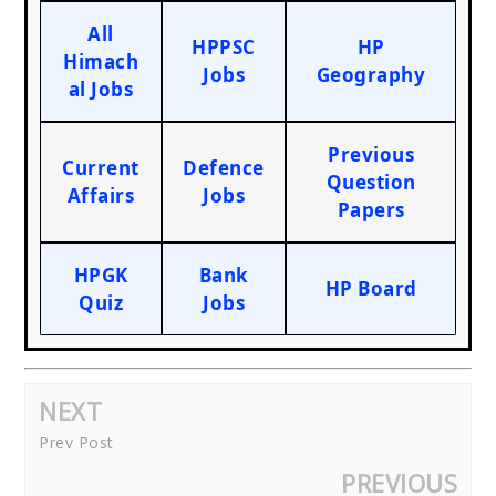
All
HPPSC
HP
Himach
Jobs
Geography
al Jobs
Previous
Current
Defence
Question
Affairs
Jobs
Papers
HPGK
Bank
HP Board
Quiz
Jobs
NEXT
Prev Post
PREVIOUS