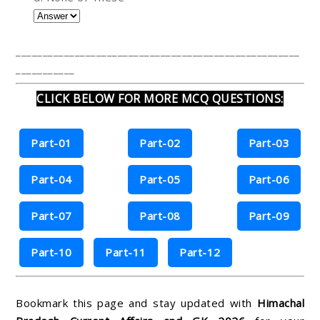
_____________________________________________________
___________
CLICK BELOW FOR MORE MCQ QUESTIONS:
Part-01
Part-02
Part-03
Part-04
Part-05
Part-06
Part-07
Part-08
Part-09
Part-10
Part-11
Part-12
Bookmark this page and stay updated with
Himachal