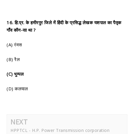
16. हि.प्र. के हमीरपुर जिले में हिंदी के प्रसिद्ध लेखक यशपाल का पैतृक
गाँव कौन-सा था ?
(A) रंमस
(B) रैल
(C) भुम्पल
(D) कलयाल
NEXT
HPPTCL - H.P. Power Transmission corporation