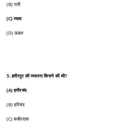
(B) रावी
(C) व्यास
(D) ऊहल
5. हमीरपुर की स्थापना किसने की थी?
(A) हमीरचंद
(B) हरिचंद
(C) कबीरदास