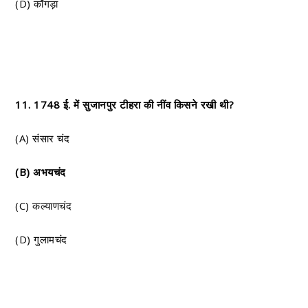
(D) काँगड़ा
11. 1748 ई. में सुजानपुर टीहरा की नींव किसने रखी थी?
(A) संसार चंद
(B) अभयचंद
(C) कल्याणचंद
(D) गुलामचंद