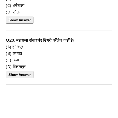
(C) धर्मशाला
(D) सोलन
Show Answer
Q20. महाराजा संसारचंद डिग्री कॉलेज कहाँ है?
(A) हमीरपुर
(B) कांगड़ा
(C) ऊना
(D) बिलासपुर
Show Answer