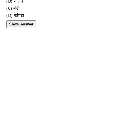
(B) सोलन
(C) मंडी
(D) कांगड़ा
Show Answer