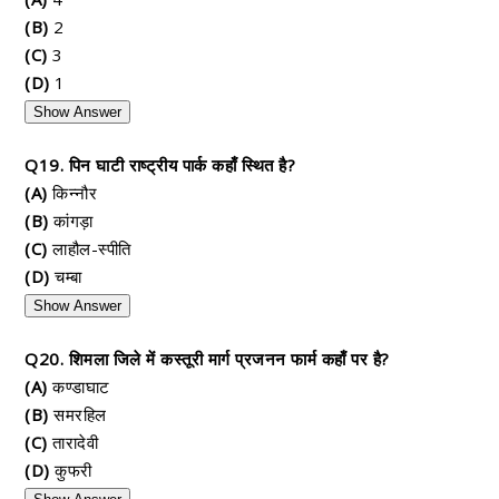
(B)
2
(C)
3
(D)
1
Show Answer
Q19. पिन घाटी राष्ट्रीय पार्क कहाँ स्थित है?
(A)
किन्नौर
(B)
कांगड़ा
(C)
लाहौल-स्पीति
(D)
चम्बा
Show Answer
Q20. शिमला जिले में कस्तूरी मार्ग प्रजनन फार्म कहाँ पर है?
(A)
कण्डाघाट
(B)
समरहिल
(C)
तारादेवी
(D)
कुफरी