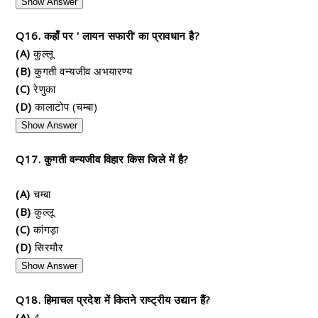
Show Answer
Q16. कहाँ पर ' लायन सफारी' का प्रावधान है?
(A)
कुल्लू
(B)
कुगती वन्यजीव अभयारण्य
(C)
रेणुका
(D)
कालाटोप (चम्बा)
Show Answer
Q17. कुगती वन्यजीव विहार किस जिले में है?
(A)
चम्बा
(B)
कुल्लू
(C)
कांगड़ा
(D)
सिरमौर
Show Answer
Q18. हिमाचल प्रदेश में कितने राष्ट्रीय उद्यान हैं?
(A)
4