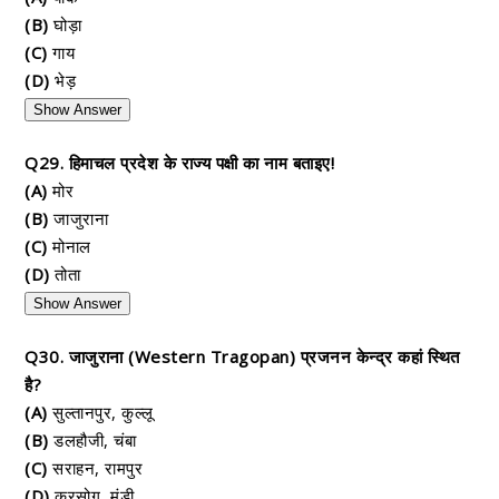
(B)
घोड़ा
(C)
गाय
(D)
भेड़
Show Answer
Q29. हिमाचल प्रदेश के राज्य पक्षी का नाम बताइए!
(A)
मोर
(B)
जाजुराना
(C)
मोनाल
(D)
तोता
Show Answer
Q30. जाजुराना (Western Tragopan) प्रजनन केन्द्र कहां स्थित
है?
(A)
सुल्तानपुर, कुल्लू
(B)
डलहौजी, चंबा
(C)
सराहन, रामपुर
(D)
करसोग, मंडी