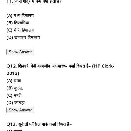
11. किस क्षेत्र में कम वर्षा होती है?
(A)
मध्य हिमालय
(B)
शिलालिक
(C)
भीरी हिमालय
(D)
उच्चतर हिमालय
Show Answer
Q12. शिकारी देवी वन्यजीव अभयारण्य कहाँ स्थित है– (HP Clerk-
2013)
(A)
चम्बा
(B)
कुल्लू
(C)
मण्डी
(D)
कांगड़ा
Show Answer
Q13. सुकेती फॉसिल पार्क कहाँ स्थित है–