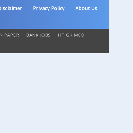
isclaimer
Privacy Policy
About Us
N PAPER
BANK JOBS
HP GK MCQ