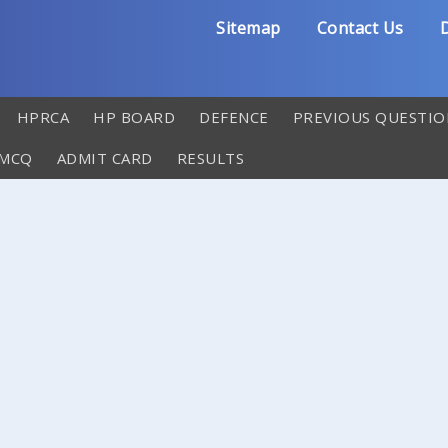
Sitemap
Contact Us
D
HPRCA
HP BOARD
DEFENCE
PREVIOUS QUESTIO
 MCQ
ADMIT CARD
RESULTS