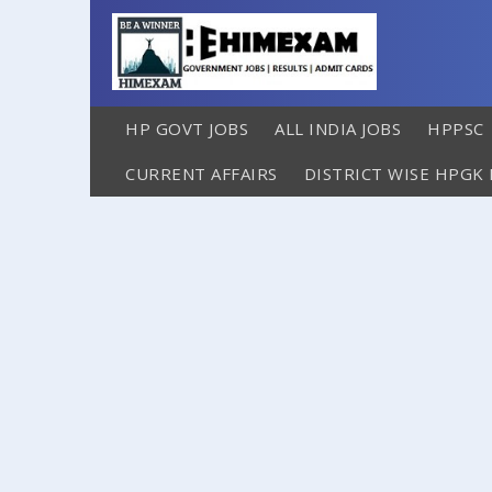
HP GOVT JOBS
ALL INDIA JOBS
HPPSC
CURRENT AFFAIRS
DISTRICT WISE HPGK