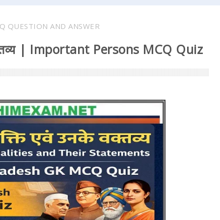
Q QUESTION AND ANSWER
के वक्तव्य | Important Persons MCQ Quiz