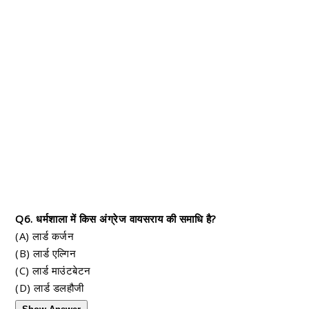
Q6. धर्मशाला में किस अंग्रेज वायसराय की समाधि है?
(A) लार्ड कर्जन
(B) लार्ड एल्गिन
(C) लार्ड माउंटबेटन
(D) लार्ड डलहौजी