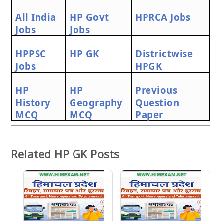
All India
HP Govt
HPRCA Jobs
Jobs
Jobs
HPPSC
HP GK
Districtwise
Jobs
HPGK
HP
HP
Previous
History
Geography
Question
MCQ
MCQ
Paper
Related HP GK Posts