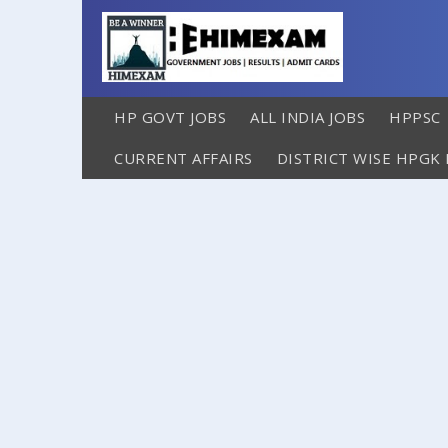
HP GOVT JOBS
ALL INDIA JOBS
HPPSC
CURRENT AFFAIRS
DISTRICT WISE HPGK