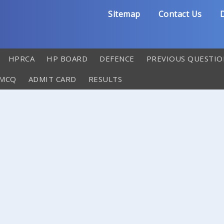
Sitemap
Contact Us
D
HPRCA
HP BOARD
DEFENCE
PREVIOUS QUESTIO
 MCQ
ADMIT CARD
RESULTS