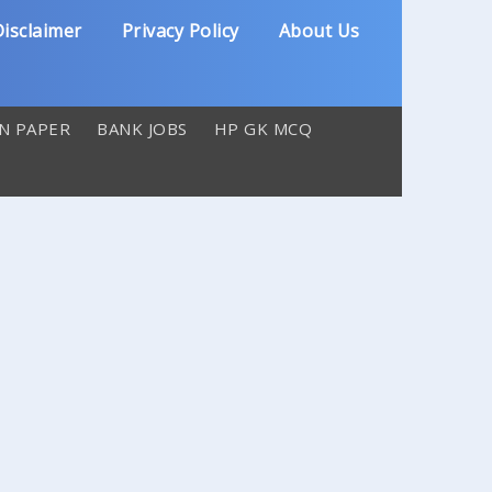
isclaimer
Privacy Policy
About Us
N PAPER
BANK JOBS
HP GK MCQ