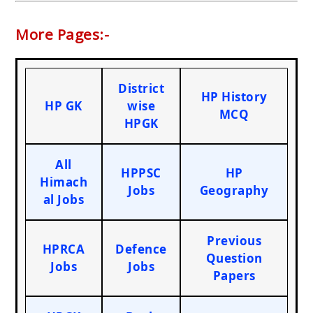
More Pages:-
District
HP History
HP GK
wise
MCQ
HPGK
All
HPPSC
HP
Himach
Jobs
Geography
al Jobs
Previous
HPRCA
Defence
Question
Jobs
Jobs
Papers