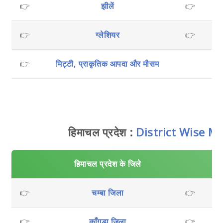
👉
झीलें
👉
👉
ग्लेशियर
👉
स्
👉
मिट्टी, प्राकृतिक आपदा और मौसम
हिमाचल प्रदेश :
District Wise M
हिमाचल प्रदेश के जिले
👉
चम्बा जिला
👉
👉
काँगड़ा जिला
👉
मौ