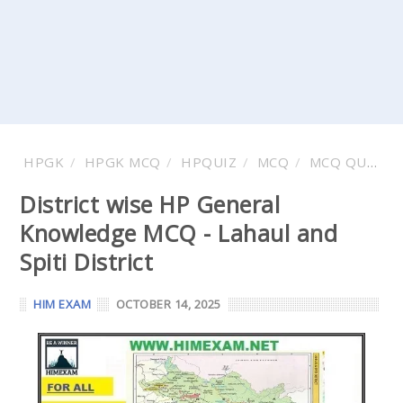
HPGK
HPGK MCQ
HPQUIZ
MCQ
MCQ QUESTION AND ANSWER
District wise HP General
Knowledge MCQ - Lahaul and
Spiti District
HIM EXAM
OCTOBER 14, 2025