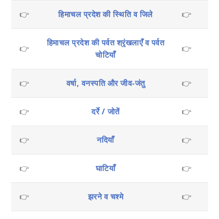
👉
हिमाचल प्रदेश की स्थिति व जिले
👉
हिमाचल प्रदेश की पर्वत श्रृंखलाएँ व पर्वत
👉
👉
मौ
चोटियाँ
👉
वर्षा, वनस्पति और जीव-जंतु
👉
मु
👉
दर्रे / जोतें
👉
👉
नदियाँ
👉
👉
घाटियाँ
👉
👉
झरने व चश्मे
👉