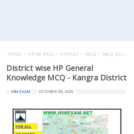
HPGK
HPGK MCQ
HPQUIZ
MCQ
MCQ QUESTION AND ANSWER
District wise HP General
Knowledge MCQ - Kangra District
HIM EXAM
OCTOBER 09, 2025