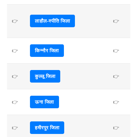
👉
लाहौल-स्पीति जिला
👉
👉
किन्नौर जिला
👉
👉
कुल्लू जिला
👉
👉
ऊना जिला
👉
👉
हमीरपुर जिला
👉