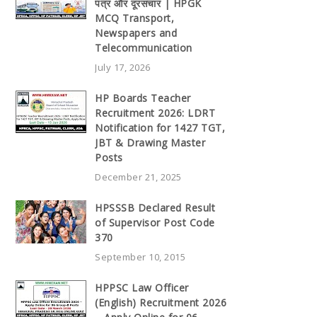
पत्र और दूरसंचार | HPGK
MCQ Transport,
Newspapers and
Telecommunication
July 17, 2026
HP Boards Teacher
Recruitment 2026: LDRT
Notification for 1427 TGT,
JBT & Drawing Master
Posts
December 21, 2025
HPSSSB Declared Result
of Supervisor Post Code
370
September 10, 2015
HPPSC Law Officer
(English) Recruitment 2026