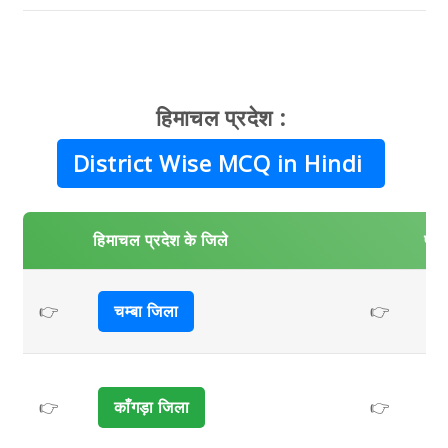
हिमाचल प्रदेश :
District Wise MCQ in Hindi
हिमाचल प्रदेश के जिले
प्र
👉
चम्बा जिला
👉
👉
काँगड़ा जिला
👉