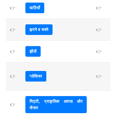
👉
घाटियाँ
👉
👉
झरने व चश्मे
👉
👉
झीलें
👉
👉
ग्लेशियर
👉
मिट्टी, प्राकृतिक आपदा और
👉
मौसम