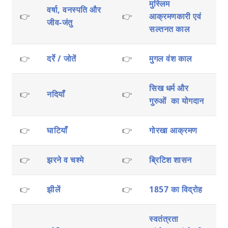
मुस्लिम
वर्षा, वनस्पति और
👉
👉
आक्रमणकारी एवं
जीव-जंतु
सल्तनत काल
👉
दर्रे / जोतें
👉
मुगल वंश काल
सिख धर्म और
👉
नदियाँ
👉
गुरुओं का योगदान
👉
घाटियाँ
👉
गोरखा आक्रमण
👉
झरने व चश्मे
👉
ब्रिटिश शासन
👉
झीलें
👉
1857 का विद्रोह
स्वतंत्रता