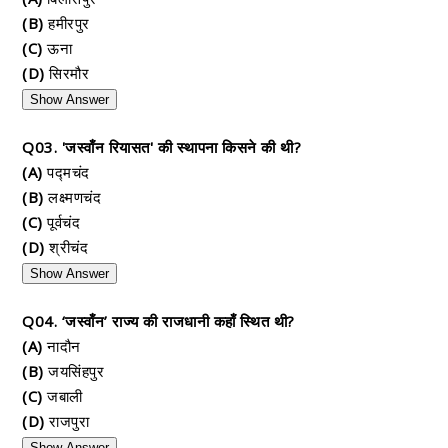
(B)
हमीरपुर
(C)
ऊना
(D)
सिरमौर
Show Answer
Q03. 'जस्वाँन रियासत' की स्थापना किसने की थी?
(A)
पद्मचंद
(B)
लक्ष्मणचंद
(C)
पूर्वचंद
(D)
श्रीचंद
Show Answer
Q04. ‘जस्वाँन’ राज्य की राजधानी कहाँ स्थित थी?
(A)
नादौन
(B)
जयसिंहपुर
(C)
जबाली
(D)
राजपुरा
Show Answer