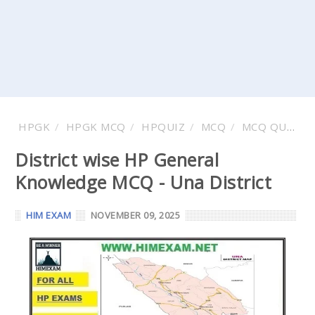
HPGK
HPGK MCQ
HPQUIZ
MCQ
MCQ QUESTION AND ANSWER
District wise HP General
Knowledge MCQ - Una District
HIM EXAM
NOVEMBER 09, 2025