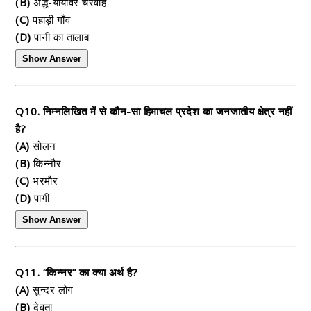
(B)
अर्द्ध-यायावर चरवाहे
(C)
पहाड़ी गाँव
(D)
पानी का तालाब
Show Answer
Q10. निम्नलिखित में से कौन-सा हिमाचल प्रदेश का जनजातीय क्षेत्र नहीं
है?
(A)
सोलन
(B)
किन्नौर
(C)
भरमौर
(D)
पांगी
Show Answer
Q11. “किन्नर” का क्या अर्थ है?
(A)
सुन्दर लोग
(B)
देवता