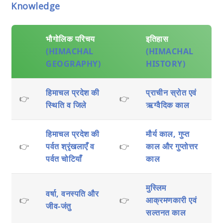
Knowledge
भौगोलिक परिचय
इतिहास
(HIMACHAL
(HIMACHAL
GEOGRAPHY)
HISTORY)
हिमाचल प्रदेश की
प्राचीन स्रोत एवं
👉
👉
स्थिति व जिले
ऋग्वैदिक काल
हिमाचल प्रदेश की
मौर्य काल, गुप्त
👉
पर्वत श्रृंखलाएँ व
👉
काल और गुप्तोत्तर
पर्वत चोटियाँ
काल
मुस्लिम
वर्षा, वनस्पति और
👉
👉
आक्रमणकारी एवं
जीव-जंतु
सल्तनत काल