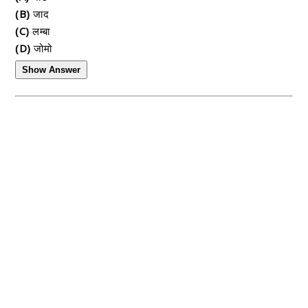
(B)
जाद
(C)
लम्बा
(D)
जोमो
Show Answer