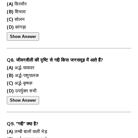
(A)
सिरमौर
(B)
शिमला
(C)
सोलन
(D)
कांगड़ा
Show Answer
Q8. जीवनशैली की दृष्टि से गद्दी किस जनसमूह में आते हैं?
(A)
अर्द्ध-यायावर
(B)
अर्द्ध-पशुपालक
(C)
अर्द्ध-कृषक
(D)
उपर्युक्त सभी
Show Answer
Q9. “गद्दी” क्या है?
(A)
लम्बी बालों वाली भेड़