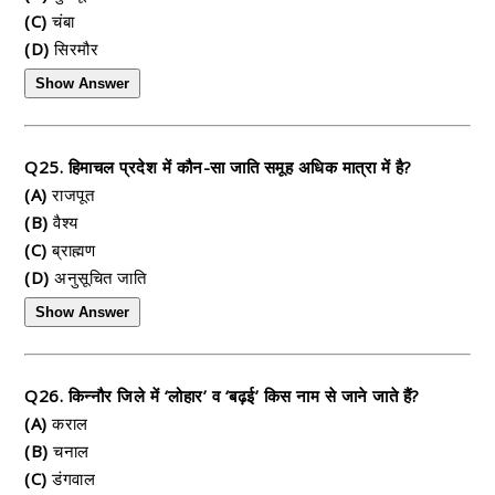
(C)
चंबा
(D)
सिरमौर
Show Answer
Q25. हिमाचल प्रदेश में कौन-सा जाति समूह अधिक मात्रा में है?
(A)
राजपूत
(B)
वैश्य
(C)
ब्राह्मण
(D)
अनुसूचित जाति
Show Answer
Q26. किन्नौर जिले में ‘लोहार’ व ‘बढ़ई’ किस नाम से जाने जाते हैं?
(A)
कराल
(B)
चनाल
(C)
डंगवाल