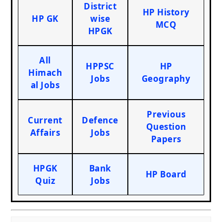
District
HP History
HP GK
wise
MCQ
HPGK
All
HPPSC
HP
Himach
Jobs
Geography
al Jobs
Previous
Current
Defence
Question
Affairs
Jobs
Papers
HPGK
Bank
HP Board
Quiz
Jobs