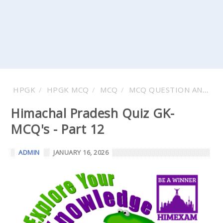
HPGK
HPGK MCQ
MCQ
MCQ QUESTION AND ANSWER
Himachal Pradesh Quiz GK-
MCQ's - Part 12
ADMIN
JANUARY 16, 2026