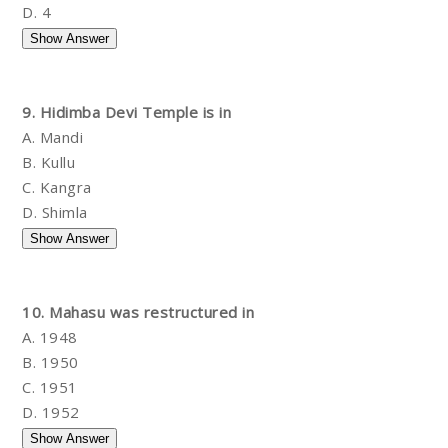
D. 4
9. Hidimba Devi Temple is in
A. Mandi
B. Kullu
C. Kangra
D. Shimla
10. Mahasu was restructured in
A. 1948
B. 1950
C. 1951
D. 1952