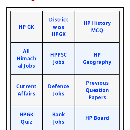
District
HP History
HP GK
wise
MCQ
HPGK
All
HPPSC
HP
Himach
Jobs
Geography
al Jobs
Previous
Current
Defence
Question
Affairs
Jobs
Papers
HPGK
Bank
HP Board
Quiz
Jobs