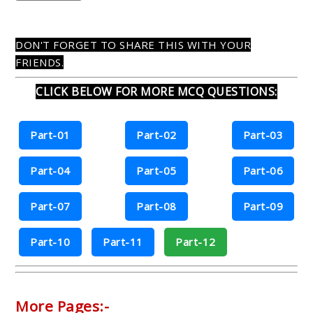
DON'T FORGET TO SHARE THIS WITH YOUR
FRIENDS.
CLICK BELOW FOR MORE MCQ QUESTIONS:
Part-01
Part-02
Part-03
Part-04
Part-05
Part-06
Part-07
Part-08
Part-09
Part-10
Part-11
Part-12
More Pages:-